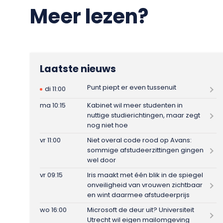
Meer lezen?
Laatste nieuws
Punt piept er even tussenuit
di 11:00
ma 10:15
Kabinet wil meer studenten in
nuttige studierichtingen, maar zegt
nog niet hoe
vr 11:00
Niet overal code rood op Avans:
sommige afstudeerzittingen gingen
wel door
vr 09:15
Iris maakt met één blik in de spiegel
onveiligheid van vrouwen zichtbaar
en wint daarmee afstudeerprijs
wo 16:00
Microsoft de deur uit? Universiteit
Utrecht wil eigen mailomgeving