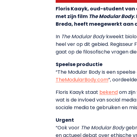
Floris Kaayk, oud-student van
met zijn film
The Modular Body
.
Breda, heeft meegewerkt aan d
In
The Modular Body
kweekt biolo
heel ver op dit gebied. Regisseur 
gaat op de filosofische vragen d
Speelse productie
“The Modular Body is een speelse
TheModularBody.com
”, oordeelde
Floris Kaayk staat
bekend
om zijn 
wat is de invloed van social medi
sociale media te gebruiken en mis
Urgent
“Ook voor
The Modular Body
gebr
en actueel debat over ethische v