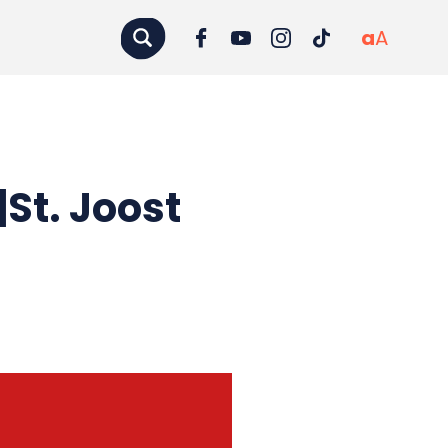
a
A
St. Joost