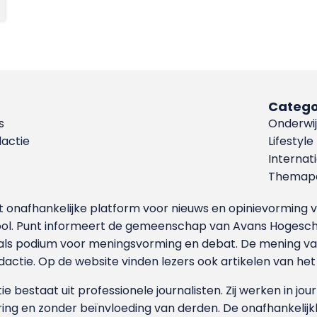
Catego
s
Onderwij
dactie
Lifestyle
Internat
Themapa
et onafhankelijke platform voor nieuws en opinievormin
ool. Punt informeert de gemeenschap van Avans Hogesch
als podium voor meningsvorming en debat. De mening van 
dactie. Op de website vinden lezers ook artikelen van he
e bestaat uit professionele journalisten. Zij werken in jour
ing en zonder beïnvloeding van derden. De onafhankelijk