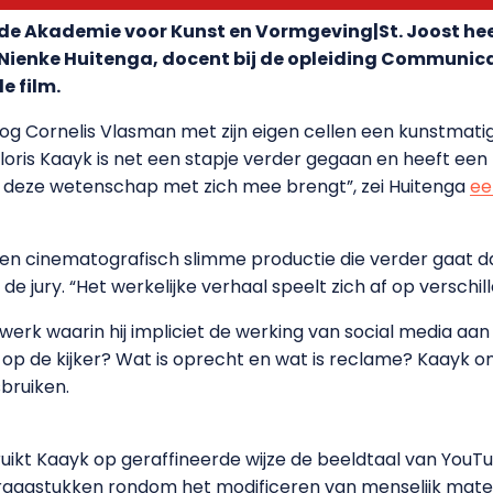
 de Akademie voor Kunst en Vormgeving|St. Joost h
 Nienke Huitenga, docent bij de opleiding Communic
e film.
og Cornelis Vlasman met zijn eigen cellen een kunstmatig
Floris Kaayk is net een stapje verder gegaan en heeft een 
ie deze wetenschap met zich mee brengt”, zei Huitenga
ee
 en cinematografisch slimme productie die verder gaat d
 de jury. “Het werkelijke verhaal speelt zich af op verschil
werk waarin hij impliciet de werking van social media aan d
a op de kijker? Wat is oprecht en wat is reclame? Kaayk 
bruiken.
uikt Kaayk op geraffineerde wijze de beeldtaal van You
raagstukken rondom het modificeren van menselijk mater