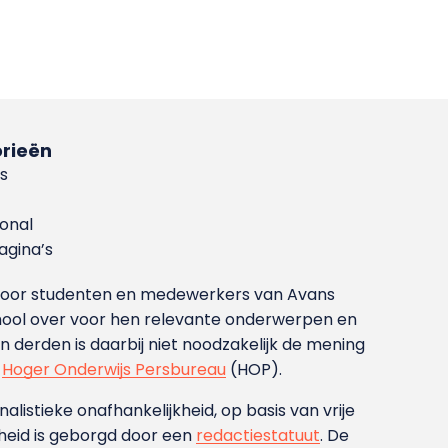
rieën
s
ional
gina’s
g voor studenten en medewerkers van Avans
ool over voor hen relevante onderwerpen en
derden is daarbij niet noodzakelijk de mening
t
Hoger Onderwijs Persbureau
(HOP).
nalistieke onafhankelijkheid, op basis van vrije
heid is geborgd door een
redactiestatuut
. De