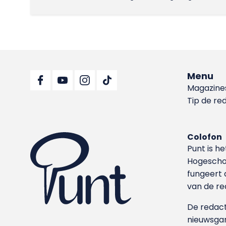
Menu
Magazine
Tip de re
Colofon
Punt is h
Hoge­sch
fungeert 
van de re
De redacti
nieuwsgar