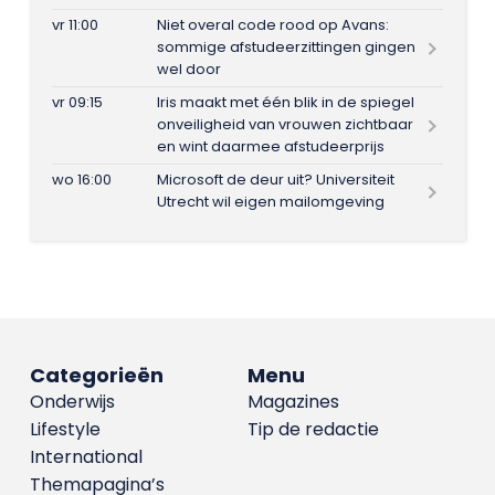
vr 11:00
Niet overal code rood op Avans:
sommige afstudeerzittingen gingen
wel door
vr 09:15
Iris maakt met één blik in de spiegel
onveiligheid van vrouwen zichtbaar
en wint daarmee afstudeerprijs
wo 16:00
Microsoft de deur uit? Universiteit
Utrecht wil eigen mailomgeving
Categorieën
Menu
Onderwijs
Magazines
Lifestyle
Tip de redactie
International
Themapagina’s