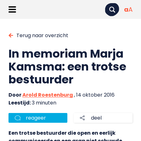
a
A
Terug naar overzicht
In memoriam Marja
Kamsma: een trotse
bestuurder
Door
Arold Roestenburg
, 14 oktober 2016
Leestijd:
3 minuten
reageer
deel
Een trotse bestuurder die open en eerlijk
communiceerde en een grap niet schuwde.