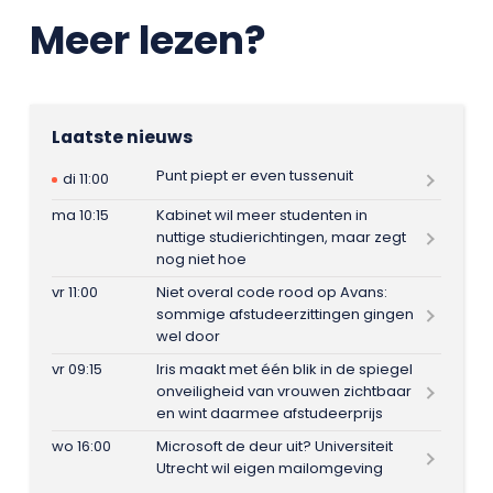
Meer lezen?
Laatste nieuws
Punt piept er even tussenuit
di 11:00
ma 10:15
Kabinet wil meer studenten in
nuttige studierichtingen, maar zegt
nog niet hoe
vr 11:00
Niet overal code rood op Avans:
sommige afstudeerzittingen gingen
wel door
vr 09:15
Iris maakt met één blik in de spiegel
onveiligheid van vrouwen zichtbaar
en wint daarmee afstudeerprijs
wo 16:00
Microsoft de deur uit? Universiteit
Utrecht wil eigen mailomgeving