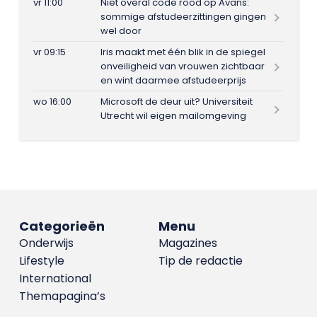
vr 11:00
Niet overal code rood op Avans:
sommige afstudeerzittingen gingen
wel door
vr 09:15
Iris maakt met één blik in de spiegel
onveiligheid van vrouwen zichtbaar
en wint daarmee afstudeerprijs
wo 16:00
Microsoft de deur uit? Universiteit
Utrecht wil eigen mailomgeving
Categorieën
Menu
Onderwijs
Magazines
Lifestyle
Tip de redactie
International
Themapagina’s