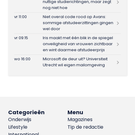
nuttige studierichtingen, maar zegt
nog niet hoe
vr 11:00
Niet overal code rood op Avans:
sommige afstudeerzittingen gingen
wel door
vr 09:15
Iris maakt met één blik in de spiegel
onveiligheid van vrouwen zichtbaar
en wint daarmee afstudeerprijs
wo 16:00
Microsoft de deur uit? Universiteit
Utrecht wil eigen mailomgeving
Categorieën
Menu
Onderwijs
Magazines
Lifestyle
Tip de redactie
International