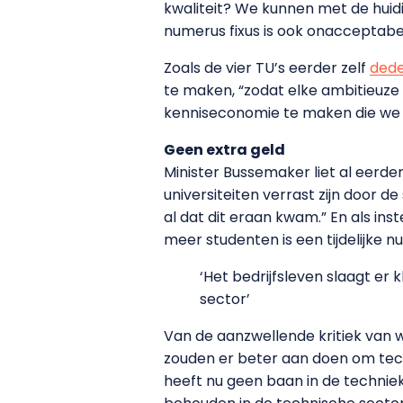
kwaliteit? We kunnen met de huidi
numerus fixus is ook onacceptabel
Zoals de vier TU’s eerder zelf
ded
te maken, “zodat elke ambitieuze 
kenniseconomie te maken die we wi
Geen extra geld
Minister Bussemaker liet al eerder
universiteiten verrast zijn door d
al dat dit eraan kwam.” En als in
meer studenten is een tijdelijke n
‘Het bedrijfsleven slaagt er 
sector’
Van de aanzwellende kritiek van 
zouden er beter aan doen om tec
heeft nu geen baan in de techniek.