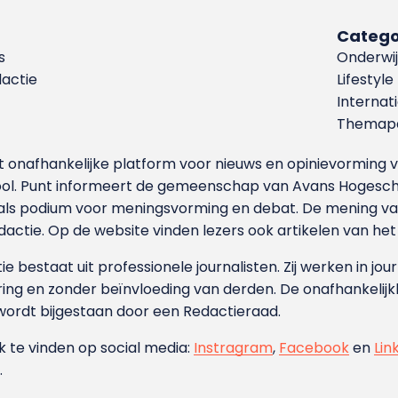
Catego
s
Onderwij
dactie
Lifestyle
Internat
Themapa
et onafhankelijke platform voor nieuws en opinievormin
ool. Punt informeert de gemeenschap van Avans Hogesch
als podium voor meningsvorming en debat. De mening van 
dactie. Op de website vinden lezers ook artikelen van he
e bestaat uit professionele journalisten. Zij werken in jour
ing en zonder beïnvloeding van derden. De onafhankelijk
wordt bijgestaan door een Redactieraad.
ok te vinden op social media:
Instragram
,
Facebook
en
Lin
.