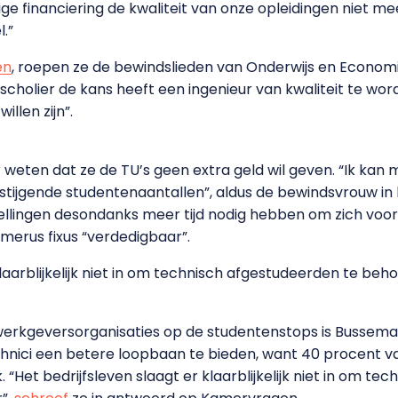
ge financiering de kwaliteit van onze opleidingen niet 
.”
en
, roepen ze de bewindslieden van Onderwijs en Economi
scholier de kans heeft een ingenieur van kwaliteit te w
llen zijn”.
 weten dat ze de TU’s geen extra geld wil geven. “Ik kan 
e stijgende studentenaantallen”, aldus de bewindsvrouw in
stellingen desondanks meer tijd nodig hebben om zich voo
umerus fixus “verdedigbaar”.
klaarblijkelijk niet in om technisch afgestudeerden te be
werkgeversorganisaties op de studentenstops is Bussema
hnici een betere loopbaan te bieden, want 40 procent v
 “Het bedrijfsleven slaagt er klaarblijkelijk niet in om t