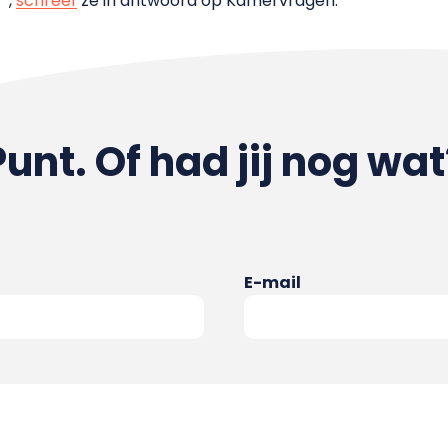
”,
schreef
ze in antwoord op Kamervragen.
Punt. Of had jij nog wat
E-mail