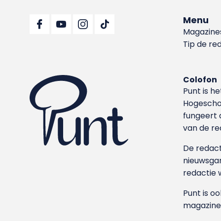
Menu
Magazine
Tip de re
Colofon
Punt is h
Hoge­sch
fungeert 
van de re
De redacti
nieuwsgar
redactie 
Punt is o
magazine