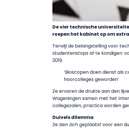
De vier technische universitei
roepen het kabinet op om extra
Terwijl de belangstelling voor tech
studentenstops af te kondigen: vo
2019.
‘Bioscopen doen dienst als c
hoorcolleges geworden’
Ze ervaren de drukte aan den lijv
Wageningen samen met het Inters
collegezalen, practica worden ge
Duivels dilemma
Ze zien zich geplaatst voor een d