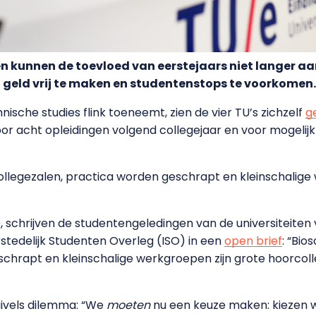
ten kunnen de toevloed van eerstejaars niet langer 
 geld vrij te maken en studentenstops te voorkomen.
nische studies flink toeneemt, zien de vier TU’s zichzelf
g
or acht opleidingen volgend collegejaar en voor mogelijk 
ollegezalen, practica worden geschrapt en kleinschalige
e, schrijven de studentengeledingen van de universiteiten
tedelijk Studenten Overleg (ISO) in een
open brief
: “Bio
schrapt en kleinschalige werkgroepen zijn grote hoorcol
uivels dilemma: “We
moeten
nu een keuze maken: kiezen w