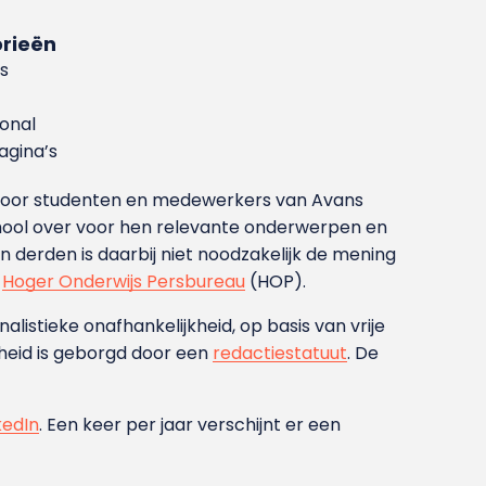
rieën
s
ional
gina’s
g voor studenten en medewerkers van Avans
ool over voor hen relevante onderwerpen en
derden is daarbij niet noodzakelijk de mening
t
Hoger Onderwijs Persbureau
(HOP).
nalistieke onafhankelijkheid, op basis van vrije
heid is geborgd door een
redactiestatuut
. De
kedIn
. Een keer per jaar verschijnt er een