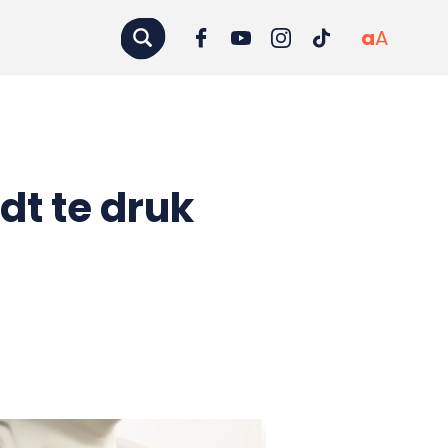
a
A
dt te druk