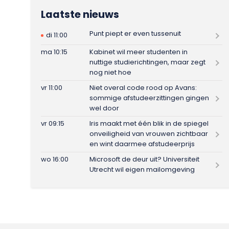
Laatste nieuws
Punt piept er even tussenuit
di 11:00
ma 10:15
Kabinet wil meer studenten in
nuttige studierichtingen, maar zegt
nog niet hoe
vr 11:00
Niet overal code rood op Avans:
sommige afstudeerzittingen gingen
wel door
vr 09:15
Iris maakt met één blik in de spiegel
onveiligheid van vrouwen zichtbaar
en wint daarmee afstudeerprijs
wo 16:00
Microsoft de deur uit? Universiteit
Utrecht wil eigen mailomgeving