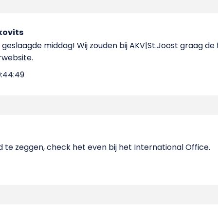
kovits
 geslaagde middag! Wij zouden bij AKV|St.Joost graag de
website.
0:44:49
d te zeggen, check het even bij het International Office.