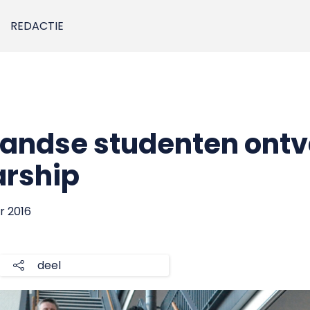
REDACTIE
landse studenten ont
arship
r 2016
deel