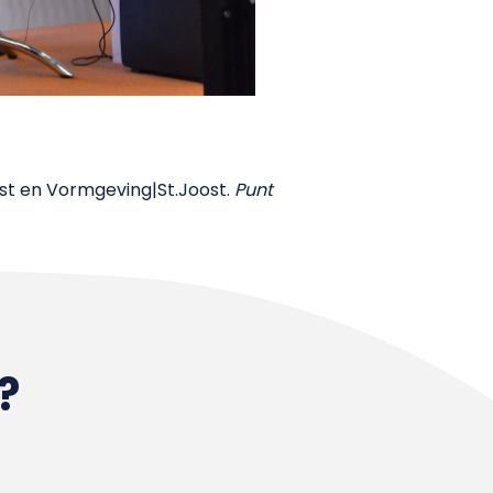
st en Vormgeving|St.Joost.
Punt
?