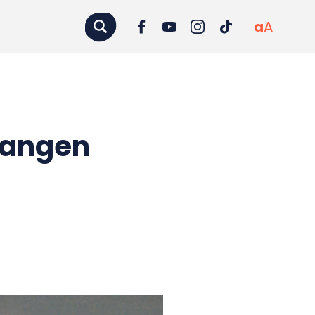
a
A
vangen