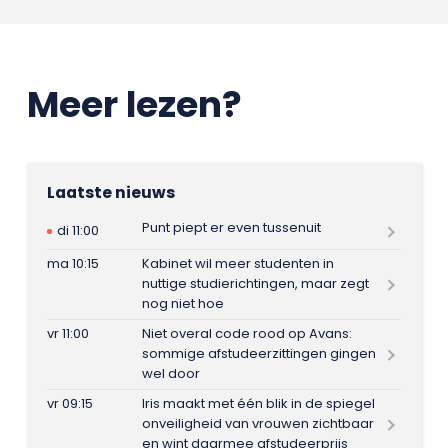
Meer lezen?
Laatste nieuws
Punt piept er even tussenuit
di 11:00
ma 10:15
Kabinet wil meer studenten in
nuttige studierichtingen, maar zegt
nog niet hoe
vr 11:00
Niet overal code rood op Avans:
sommige afstudeerzittingen gingen
wel door
vr 09:15
Iris maakt met één blik in de spiegel
onveiligheid van vrouwen zichtbaar
en wint daarmee afstudeerprijs