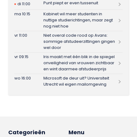
Punt piept er even tussenuit
di 11:00
ma 10:15
Kabinet wil meer studenten in
nuttige studierichtingen, maar zegt
nog niet hoe
vr 11:00
Niet overal code rood op Avans:
sommige afstudeerzittingen gingen
wel door
vr 09:15
Iris maakt met één blik in de spiegel
onveiligheid van vrouwen zichtbaar
en wint daarmee afstudeerprijs
wo 16:00
Microsoft de deur uit? Universiteit
Utrecht wil eigen mailomgeving
Categorieën
Menu