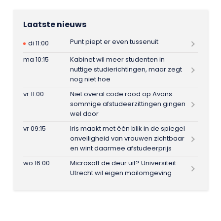
Laatste nieuws
Punt piept er even tussenuit
di 11:00
ma 10:15
Kabinet wil meer studenten in
nuttige studierichtingen, maar zegt
nog niet hoe
vr 11:00
Niet overal code rood op Avans:
sommige afstudeerzittingen gingen
wel door
vr 09:15
Iris maakt met één blik in de spiegel
onveiligheid van vrouwen zichtbaar
en wint daarmee afstudeerprijs
wo 16:00
Microsoft de deur uit? Universiteit
Utrecht wil eigen mailomgeving