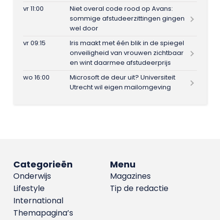
vr 11:00
Niet overal code rood op Avans:
sommige afstudeerzittingen gingen
wel door
vr 09:15
Iris maakt met één blik in de spiegel
onveiligheid van vrouwen zichtbaar
en wint daarmee afstudeerprijs
wo 16:00
Microsoft de deur uit? Universiteit
Utrecht wil eigen mailomgeving
Categorieën
Menu
Onderwijs
Magazines
Lifestyle
Tip de redactie
International
Themapagina’s