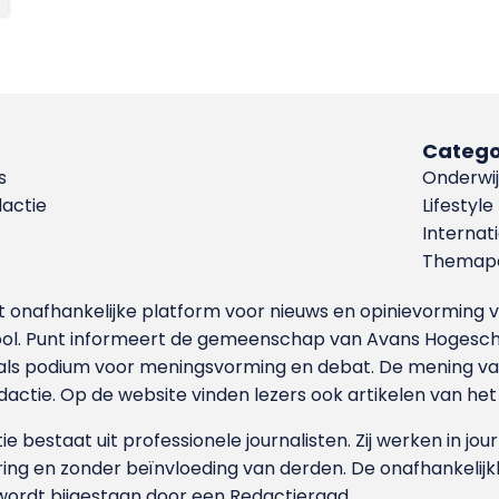
Catego
s
Onderwij
dactie
Lifestyle
Internat
Themapa
et onafhankelijke platform voor nieuws en opinievormin
ool. Punt informeert de gemeenschap van Avans Hogesch
als podium voor meningsvorming en debat. De mening van 
dactie. Op de website vinden lezers ook artikelen van he
e bestaat uit professionele journalisten. Zij werken in jour
ing en zonder beïnvloeding van derden. De onafhankelijk
wordt bijgestaan door een Redactieraad.