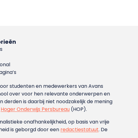
rieën
s
ional
gina’s
g voor studenten en medewerkers van Avans
ool over voor hen relevante onderwerpen en
derden is daarbij niet noodzakelijk de mening
t
Hoger Onderwijs Persbureau
(HOP).
nalistieke onafhankelijkheid, op basis van vrije
heid is geborgd door een
redactiestatuut
. De