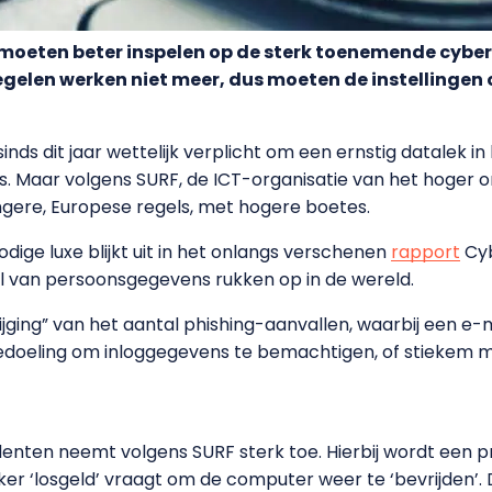
 moeten beter inspelen op de sterk toenemende cyber
gelen werken niet meer, dus moeten de instellingen 
n sinds dit jaar wettelijk verplicht om een ernstig datal
s. Maar volgens SURF, de ICT-organisatie van het hoger on
ngere, Europese regels, met hogere boetes.
dige luxe blijkt uit in het onlangs verschenen
rapport
Cyb
al van persoonsgegevens rukken op in de wereld.
jging” van het aantal phishing-aanvallen, waarbij een e-
edoeling om inloggegevens te bemachtigen, of stiekem 
enten neemt volgens SURF sterk toe. Hierbij wordt een 
er ‘losgeld’ vraagt om de computer weer te ‘bevrijden’.