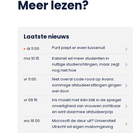
Meer lezen?
Laatste nieuws
Punt piept er even tussenuit
di 11:00
ma 10:15
Kabinet wil meer studenten in
nuttige studierichtingen, maar zegt
nog niet hoe
vr 11:00
Niet overal code rood op Avans:
sommige afstudeerzittingen gingen
wel door
vr 09:15
Iris maakt met één blik in de spiegel
onveiligheid van vrouwen zichtbaar
en wint daarmee afstudeerprijs
wo 16:00
Microsoft de deur uit? Universiteit
Utrecht wil eigen mailomgeving