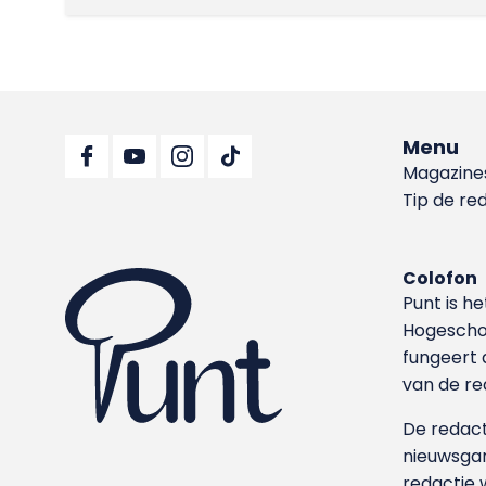
Menu
Magazine
Tip de re
Colofon
Punt is h
Hoge­sch
fungeert 
van de re
De redacti
nieuwsgar
redactie 