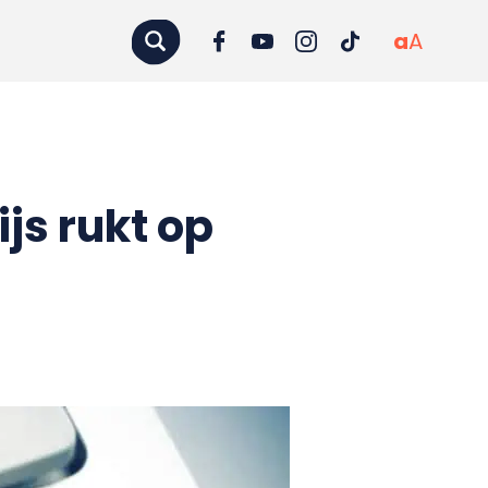
a
A
js rukt op