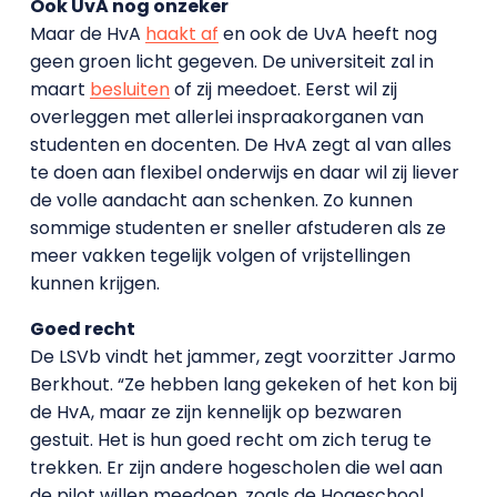
Ook UvA nog onzeker
Maar de HvA
haakt af
en ook de UvA heeft nog
geen groen licht gegeven. De universiteit zal in
maart
besluiten
of zij meedoet. Eerst wil zij
overleggen met allerlei inspraakorganen van
studenten en docenten. De HvA zegt al van alles
te doen aan flexibel onderwijs en daar wil zij liever
de volle aandacht aan schenken. Zo kunnen
sommige studenten er sneller afstuderen als ze
meer vakken tegelijk volgen of vrijstellingen
kunnen krijgen.
Goed recht
De LSVb vindt het jammer, zegt voorzitter Jarmo
Berkhout. “Ze hebben lang gekeken of het kon bij
de HvA, maar ze zijn kennelijk op bezwaren
gestuit. Het is hun goed recht om zich terug te
trekken. Er zijn andere hogescholen die wel aan
de pilot willen meedoen, zoals de Hogeschool