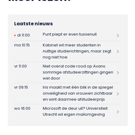
Laatste nieuws
Punt piept er even tussenuit
di 11:00
ma 10:15
Kabinet wil meer studenten in
nuttige studierichtingen, maar zegt
nog niet hoe
vr 11:00
Niet overal code rood op Avans:
sommige afstudeerzittingen gingen
wel door
vr 09:15
Iris maakt met één blik in de spiegel
onveiligheid van vrouwen zichtbaar
en wint daarmee afstudeerprijs
wo 16:00
Microsoft de deur uit? Universiteit
Utrecht wil eigen mailomgeving