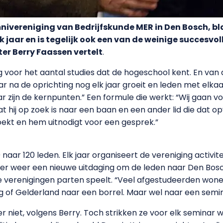
nivereniging van Bedrijfskunde MER in Den Bosch, blaas
 jaar en is tegelijk ook een van de weinige succesvo
ter Berry Faassen vertelt
.
g voor het aantal studies dat de hogeschool kent. En van 
aar na de oprichting nog elk jaar groeit en leden met elkaa
r zijn de kernpunten.” Een formule die werkt: “Wij gaan 
dat hij op zoek is naar een baan en een ander lid die dat o
oekt en hem uitnodigt voor een gesprek.”
0 naar 120 leden. Elk jaar organiseert de vereniging activite
 keer weer een nieuwe uitdaging om de leden naar Den Bosch
 verenigingen parten speelt. “Veel afgestudeerden wonen
 of Gelderland naar een borrel. Maar wel naar een semin
r niet, volgens Berry. Toch strikken ze voor elk seminar