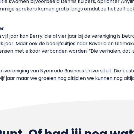
itie kwamen bijvoorbeeld Dennis Kuipers, oprichter Anyl
Sommige sprekers komen gratis langs omdat ze het zelf oo
er
jf jaar kan Berry, die al vier jaar bij de vereniging is b
 jaar. Maar ook de bedrijfsuitjes naar Bavaria en Ultimak
nsen met elkaar verbonden worden: “Die verhalen, dat is
ivereniging van Nyenrode Business Universiteit. Die bestaa
ijf jaar maar we groeien nog altijd en we kunnen nog alt
Punt. Of had jij nog wat