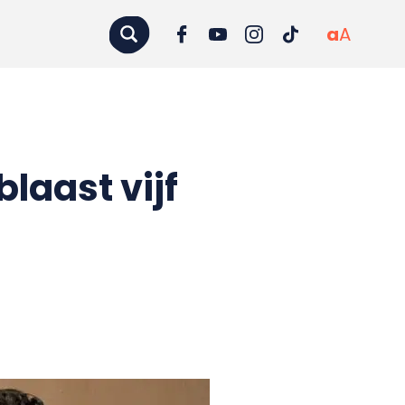
a
A
laast vijf