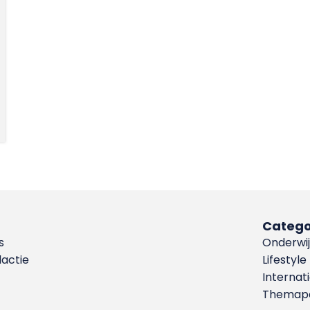
Catego
s
Onderwij
dactie
Lifestyle
Internat
Themapa