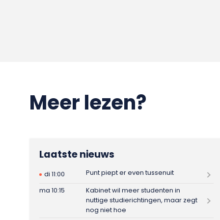
Meer lezen?
Laatste nieuws
Punt piept er even tussenuit
di 11:00
ma 10:15
Kabinet wil meer studenten in
nuttige studierichtingen, maar zegt
nog niet hoe