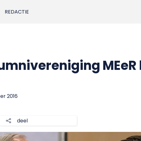
REDACTIE
umnivereniging MEeR b
er 2016
deel