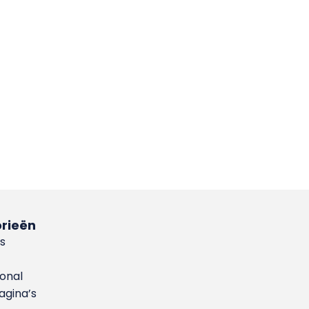
rieën
s
ional
gina’s