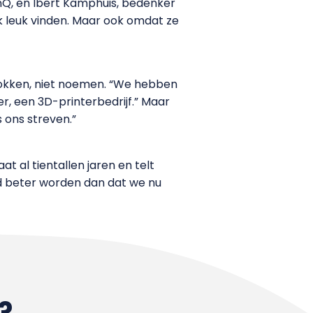
inQ, en lbert Kamphuis, bedenker
k leuk vinden. Maar ook omdat ze
etrokken, niet noemen. “We hebben
er, een 3D-printerbedrijf.” Maar
 ons streven.”
t al tientallen jaren en telt
ijd beter worden dan dat we nu
?