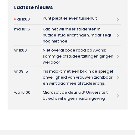
Laatste nieuws
Punt piept er even tussenuit
di 11:00
ma 10:15
Kabinet wil meer studenten in
nuttige studierichtingen, maar zegt
nog niet hoe
vr 11:00
Niet overal code rood op Avans:
sommige afstudeerzittingen gingen
wel door
vr 09:15
Iris maakt met één blik in de spiegel
onveiligheid van vrouwen zichtbaar
en wint daarmee afstudeerprijs
wo 16:00
Microsoft de deur uit? Universiteit
Utrecht wil eigen mailomgeving