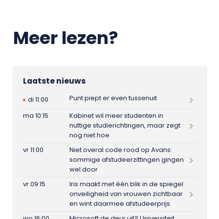
Meer lezen?
Laatste nieuws
Punt piept er even tussenuit
di 11:00
ma 10:15
Kabinet wil meer studenten in
nuttige studierichtingen, maar zegt
nog niet hoe
vr 11:00
Niet overal code rood op Avans:
sommige afstudeerzittingen gingen
wel door
vr 09:15
Iris maakt met één blik in de spiegel
onveiligheid van vrouwen zichtbaar
en wint daarmee afstudeerprijs
wo 16:00
Microsoft de deur uit? Universiteit