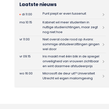
Laatste nieuws
Punt piept er even tussenuit
di 11:00
ma 10:15
Kabinet wil meer studenten in
nuttige studierichtingen, maar zegt
nog niet hoe
vr 11:00
Niet overal code rood op Avans:
sommige afstudeerzittingen gingen
wel door
vr 09:15
Iris maakt met één blik in de spiegel
onveiligheid van vrouwen zichtbaar
en wint daarmee afstudeerprijs
wo 16:00
Microsoft de deur uit? Universiteit
Utrecht wil eigen mailomgeving