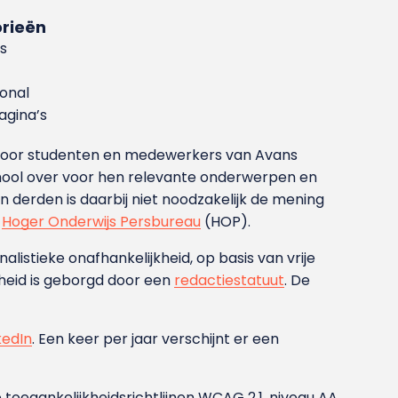
rieën
s
ional
gina’s
g voor studenten en medewerkers van Avans
ool over voor hen relevante onderwerpen en
derden is daarbij niet noodzakelijk de mening
t
Hoger Onderwijs Persbureau
(HOP).
nalistieke onafhankelijkheid, op basis van vrije
heid is geborgd door een
redactiestatuut
. De
kedIn
. Een keer per jaar verschijnt er een
 toegankelijkheidsrichtlijnen WCAG 2.1, niveau AA.