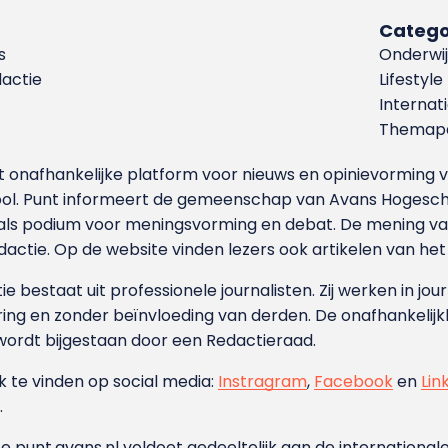
Catego
s
Onderwij
dactie
Lifestyle
Internat
Themapa
et onafhankelijke platform voor nieuws en opinievormin
ool. Punt informeert de gemeenschap van Avans Hogesch
als podium voor meningsvorming en debat. De mening van 
dactie. Op de website vinden lezers ook artikelen van he
e bestaat uit professionele journalisten. Zij werken in jour
ing en zonder beïnvloeding van derden. De onafhankelijk
wordt bijgestaan door een Redactieraad.
ok te vinden op social media:
Instragram
,
Facebook
en
Lin
.
e punt.avans.nl voldoet gedeeltelijk aan de internationale