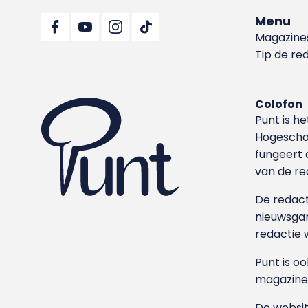
Menu
Magazine
Tip de re
Colofon
Punt is h
Hoge­sch
fungeert 
van de re
De redacti
nieuwsgar
redactie 
Punt is o
magazine
De websit