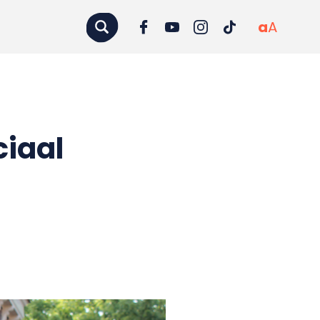
a
A
ciaal