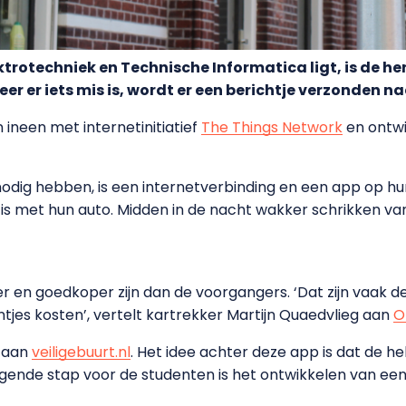
trotechniek en Technische Informatica ligt, is de 
eer er iets mis is, wordt er een berichtje verzonden n
ineen met internetinitiatief
The Things Network
en ontwi
odig hebben, is een internetverbinding en een app op hun
 is met hun auto. Midden in de nacht wakker schrikken va
r en goedkoper zijn dan de voorgangers. ‘Dat zijn vaak 
jes kosten’, vertelt kartrekker Martijn Quaedvlieg aan
O
d aan
veiligebuurt.nl
. Het idee achter deze app is dat de hel
olgende stap voor de studenten is het ontwikkelen van e