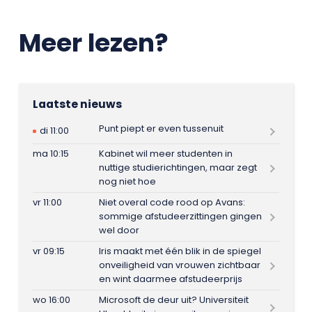
Meer lezen?
Laatste nieuws
Punt piept er even tussenuit
di 11:00
ma 10:15
Kabinet wil meer studenten in
nuttige studierichtingen, maar zegt
nog niet hoe
vr 11:00
Niet overal code rood op Avans:
sommige afstudeerzittingen gingen
wel door
vr 09:15
Iris maakt met één blik in de spiegel
onveiligheid van vrouwen zichtbaar
en wint daarmee afstudeerprijs
wo 16:00
Microsoft de deur uit? Universiteit