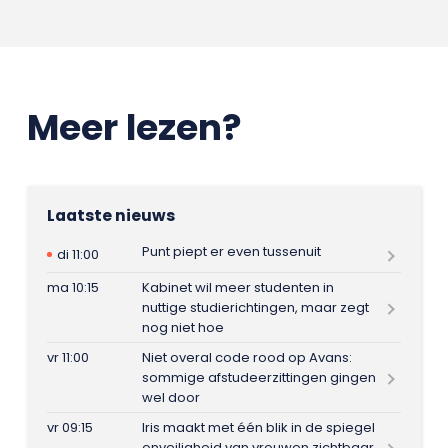
Meer lezen?
Laatste nieuws
Punt piept er even tussenuit
di 11:00
ma 10:15
Kabinet wil meer studenten in
nuttige studierichtingen, maar zegt
nog niet hoe
vr 11:00
Niet overal code rood op Avans:
sommige afstudeerzittingen gingen
wel door
vr 09:15
Iris maakt met één blik in de spiegel
onveiligheid van vrouwen zichtbaar