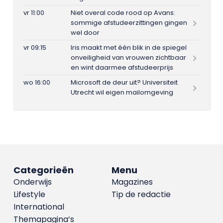
vr 11:00
Niet overal code rood op Avans:
sommige afstudeerzittingen gingen
wel door
vr 09:15
Iris maakt met één blik in de spiegel
onveiligheid van vrouwen zichtbaar
en wint daarmee afstudeerprijs
wo 16:00
Microsoft de deur uit? Universiteit
Utrecht wil eigen mailomgeving
Categorieën
Menu
Onderwijs
Magazines
Lifestyle
Tip de redactie
International
Themapagina’s