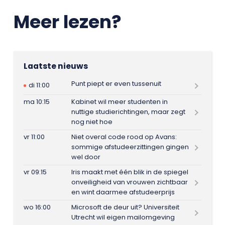
Meer lezen?
Laatste nieuws
Punt piept er even tussenuit
di 11:00
ma 10:15
Kabinet wil meer studenten in
nuttige studierichtingen, maar zegt
nog niet hoe
vr 11:00
Niet overal code rood op Avans:
sommige afstudeerzittingen gingen
wel door
vr 09:15
Iris maakt met één blik in de spiegel
onveiligheid van vrouwen zichtbaar
en wint daarmee afstudeerprijs
wo 16:00
Microsoft de deur uit? Universiteit
Utrecht wil eigen mailomgeving