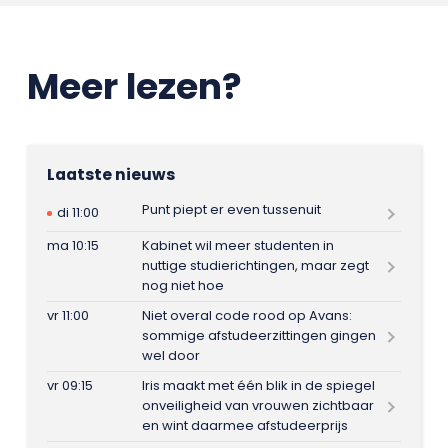
Meer lezen?
Laatste nieuws
Punt piept er even tussenuit
di 11:00
ma 10:15
Kabinet wil meer studenten in
nuttige studierichtingen, maar zegt
nog niet hoe
vr 11:00
Niet overal code rood op Avans:
sommige afstudeerzittingen gingen
wel door
vr 09:15
Iris maakt met één blik in de spiegel
onveiligheid van vrouwen zichtbaar
en wint daarmee afstudeerprijs