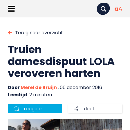
a
A
Terug naar overzicht
Truien
damesdispuut LOLA
veroveren harten
Door
Merel de Bruijn
, 06 december 2016
Leestijd:
2 minuten
reageer
deel