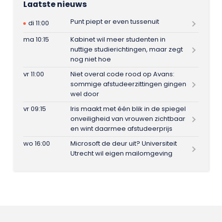
Laatste nieuws
Punt piept er even tussenuit
di 11:00
ma 10:15
Kabinet wil meer studenten in
nuttige studierichtingen, maar zegt
nog niet hoe
vr 11:00
Niet overal code rood op Avans:
sommige afstudeerzittingen gingen
wel door
vr 09:15
Iris maakt met één blik in de spiegel
onveiligheid van vrouwen zichtbaar
en wint daarmee afstudeerprijs
wo 16:00
Microsoft de deur uit? Universiteit
Utrecht wil eigen mailomgeving