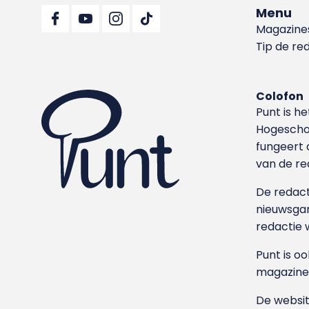
Menu
Magazine
Tip de re
Colofon
Punt is h
Hoge­sch
fungeert 
van de re
De redacti
nieuwsgar
redactie 
Punt is o
magazine
De websit