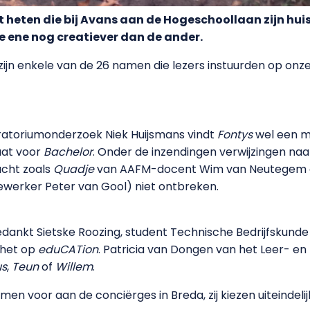
 heten die bij Avans aan de Hogeschoollaan zijn hu
e ene nog creatiever dan de ander.
zijn enkele van de 26 namen die lezers instuurden op on
ratoriumonderzoek Niek Huijsmans vindt
Fontys
wel een m
aat voor
Bachelor
. Onder de inzendingen verwijzingen naa
cht zoals
Quadje
van AAFM-docent Wim van Neutegem en
werker Peter van Gool) niet ontbreken.
nkt Sietske Roozing, student Technische Bedrijfskunde i
 het op
eduCATion
. Patricia van Dongen van het Leer- e
s
,
Teun
of
Willem
.
men voor aan de conciërges in Breda, zij kiezen uiteindeli