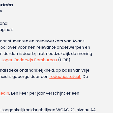
rieën
s
ional
gina’s
g voor studenten en medewerkers van Avans
ool over voor hen relevante onderwerpen en
derden is daarbij niet noodzakelijk de mening
t
Hoger Onderwijs Persbureau
(HOP).
nalistieke onafhankelijkheid, op basis van vrije
heid is geborgd door een
redactiestatuut
. De
kedIn
. Een keer per jaar verschijnt er een
 toegankelijkheidsrichtlijnen WCAG 2.1, niveau AA.