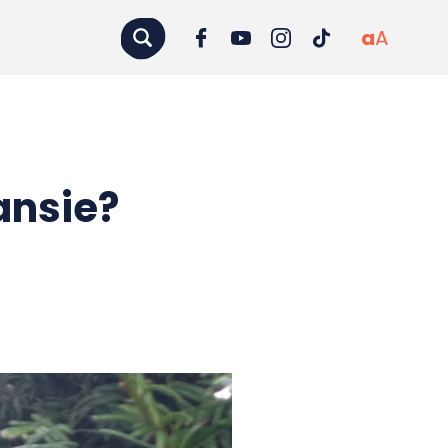
a
A
ansie?