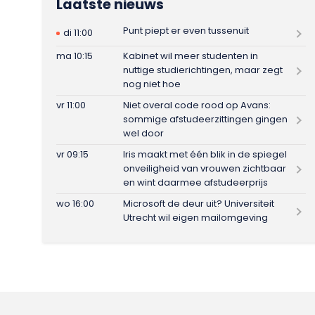
Laatste nieuws
Punt piept er even tussenuit
di 11:00
ma 10:15
Kabinet wil meer studenten in
nuttige studierichtingen, maar zegt
nog niet hoe
vr 11:00
Niet overal code rood op Avans:
sommige afstudeerzittingen gingen
wel door
vr 09:15
Iris maakt met één blik in de spiegel
onveiligheid van vrouwen zichtbaar
en wint daarmee afstudeerprijs
wo 16:00
Microsoft de deur uit? Universiteit
Utrecht wil eigen mailomgeving