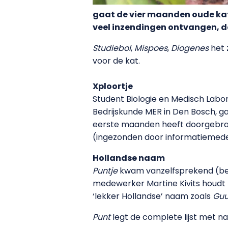
gaat de vier maanden oude kat
veel inzendingen ontvangen, d
Studiebol
,
Mispoes
,
Diogenes
het 
voor de kat.
Xploortje
Student Biologie en Medisch Labo
Bedrijskunde MER in Den Bosch, g
eerste maanden heeft doorgebra
(ingezonden door informatiemede
Hollandse naam
Puntje
kwam vanzelfsprekend (beda
medewerker Martine Kivits houdt
‘lekker Hollandse’ naam zoals
Guu
Punt
legt de complete lijst met na