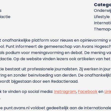
Catego
s
Onderwij
dactie
Lifestyle
Internat
Themapa
et onafhankelijke platform voor nieuws en opinievormin
ool. Punt informeert de gemeenschap van Avans Hogesch
als podium voor meningsvorming en debat. De mening van 
dactie. Op de website vinden lezers ook artikelen van he
e bestaat uit professionele journalisten. Zij werken in jour
ing en zonder beïnvloeding van derden. De onafhankelijk
wordt bijgestaan door een Redactieraad.
ok te vinden op social media:
Instragram
,
Facebook
en
Lin
.
e punt.avans.nl voldoet gedeeltelijk aan de internationale