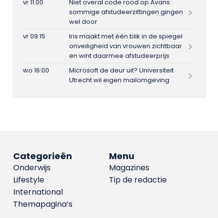
vr 11:00
Niet overal code rood op Avans:
sommige afstudeerzittingen gingen
wel door
vr 09:15
Iris maakt met één blik in de spiegel
onveiligheid van vrouwen zichtbaar
en wint daarmee afstudeerprijs
wo 16:00
Microsoft de deur uit? Universiteit
Utrecht wil eigen mailomgeving
Categorieën
Menu
Onderwijs
Magazines
Lifestyle
Tip de redactie
International
Themapagina’s