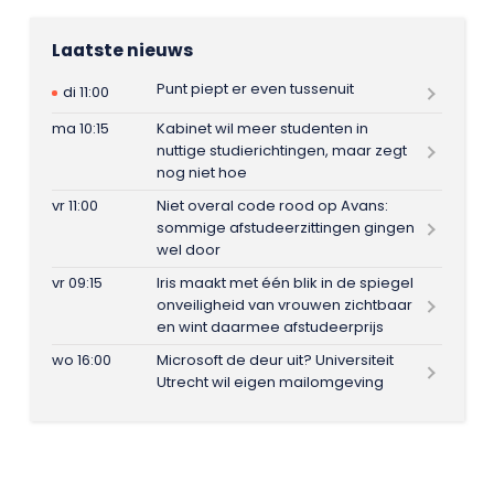
Laatste nieuws
Punt piept er even tussenuit
di 11:00
ma 10:15
Kabinet wil meer studenten in
nuttige studierichtingen, maar zegt
nog niet hoe
vr 11:00
Niet overal code rood op Avans:
sommige afstudeerzittingen gingen
wel door
vr 09:15
Iris maakt met één blik in de spiegel
onveiligheid van vrouwen zichtbaar
en wint daarmee afstudeerprijs
wo 16:00
Microsoft de deur uit? Universiteit
Utrecht wil eigen mailomgeving