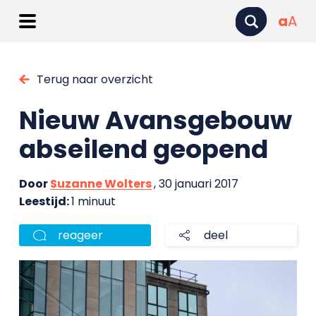
a
A
Terug naar overzicht
Nieuw Avansgebouw
abseilend geopend
Door
Suzanne Wolters
, 30 januari 2017
Leestijd:
1 minuut
reageer
deel