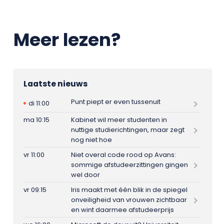
Meer lezen?
Laatste nieuws
Punt piept er even tussenuit
di 11:00
ma 10:15
Kabinet wil meer studenten in
nuttige studierichtingen, maar zegt
nog niet hoe
vr 11:00
Niet overal code rood op Avans:
sommige afstudeerzittingen gingen
wel door
vr 09:15
Iris maakt met één blik in de spiegel
onveiligheid van vrouwen zichtbaar
en wint daarmee afstudeerprijs