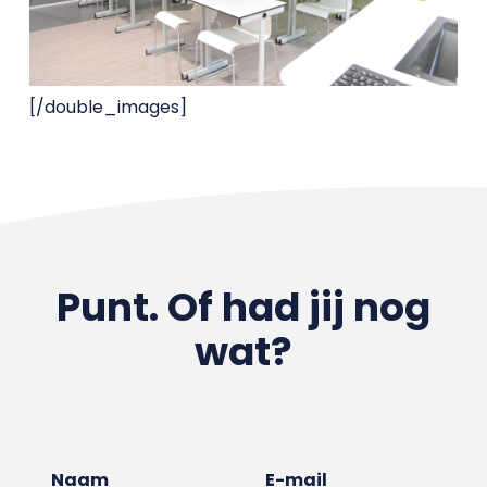
[/double_images]
Punt. Of had jij nog
wat?
Naam
E-mail