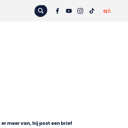
a
A
 meer van, hij post een brief