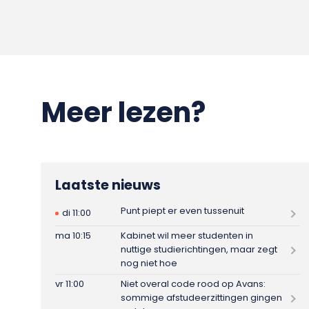
Meer lezen?
Laatste nieuws
Punt piept er even tussenuit
di 11:00
ma 10:15
Kabinet wil meer studenten in
nuttige studierichtingen, maar zegt
nog niet hoe
vr 11:00
Niet overal code rood op Avans:
sommige afstudeerzittingen gingen