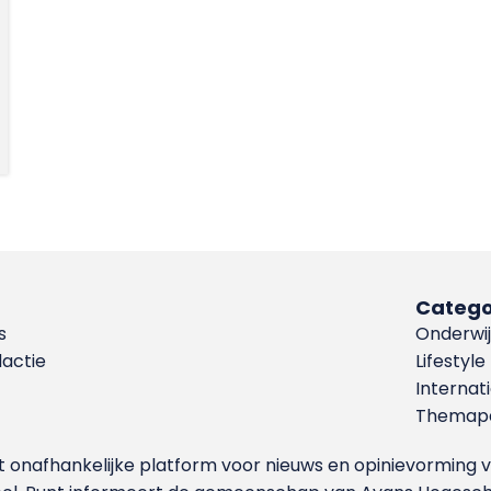
Catego
s
Onderwij
dactie
Lifestyle
Internat
Themapa
et onafhankelijke platform voor nieuws en opinievormin