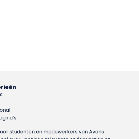
rieën
s
ional
gina’s
g voor studenten en medewerkers van Avans