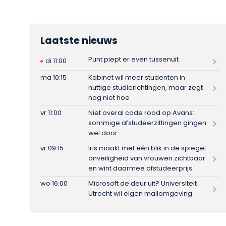
Laatste nieuws
Punt piept er even tussenuit
di 11:00
ma 10:15
Kabinet wil meer studenten in
nuttige studierichtingen, maar zegt
nog niet hoe
vr 11:00
Niet overal code rood op Avans:
sommige afstudeerzittingen gingen
wel door
vr 09:15
Iris maakt met één blik in de spiegel
onveiligheid van vrouwen zichtbaar
en wint daarmee afstudeerprijs
wo 16:00
Microsoft de deur uit? Universiteit
Utrecht wil eigen mailomgeving