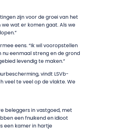
ngen zijn voor de groei van het
en we wat er komen gaat. Als we
lopen.”
mee eens. “Ik wil vooropstellen
n nu eenmaal streng en de grond
gebied levendig te maken.”
uurbescherming, vindt LSVb-
h veel te veel op de vlakte. We
re beleggers in vastgoed, met
ebben een fnuikend en idioot
s een kamer in hartje