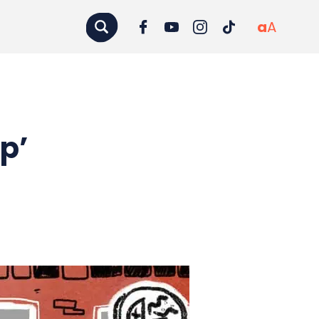
a
A
p’