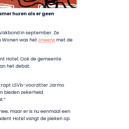
kamer huren als er geen
 Vakbond in september. Ze
van Wonen was het
oneens
met de
ent Hotel. Ook de gemeente
an het debat.
 trapt LSVb-voorzitter Jarmo
en bieden zekerheid.
t.”
 mee, maar er is nu eenmaal een
Student Hotel vangt de pieken op.