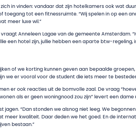
zich in vinden: vandaar dat zijn hotelkamers ook wat duur
 of toegang tot een fitnessruimte. “Wij spelen in op een a
t meer luxe wil.”
, vraagt Anneleen Lagae van de gemeente Amsterdam. “H
ie een hotel zijn, jullie hebben een aparte btw-regeling,
kijken of we korting kunnen geven aan bepaalde groepen, 
ijn we er vooral voor de student die iets meer te besteden
n er ook reacties uit de bomvolle zaal. De vraag “hoevee
wonen als er geen woningnood zou zijn” levert een dame 
kast jagen. “Dan stonden we alsnog niet leeg. We begonne
meer kwaliteit. Daar deden we het goed. En de internati
ijven bestaan.”