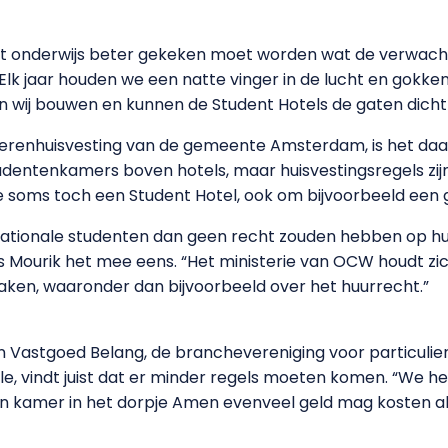
t onderwijs beter gekeken moet worden wat de verwachti
“Elk jaar houden we een natte vinger in de lucht en gokk
 wij bouwen en kunnen de Student Hotels de gaten dicht
erenhuisvesting van de gemeente Amsterdam, is het daar
dentenkamers boven hotels, maar huisvestingsregels zij
soms toch een Student Hotel, ook om bijvoorbeeld een 
rnationale studenten dan geen recht zouden hebben op h
s Mourik het mee eens. “Het ministerie van OCW houdt zic
ken, waaronder dan bijvoorbeeld over het huurrecht.”
n Vastgoed Belang, de branchevereniging voor particulie
lle, vindt juist dat er minder regels moeten komen. “We h
een kamer in het dorpje Amen evenveel geld mag kosten al