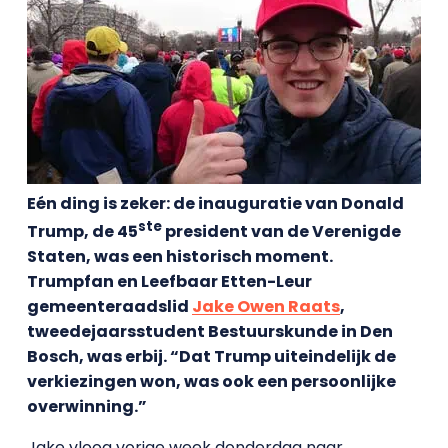
Eén ding is zeker: de inauguratie van Donald
ste
Trump, de 45
president van de Verenigde
Staten, was een historisch moment.
Trumpfan en Leefbaar Etten-Leur
gemeenteraadslid
Jake Owen Raats
,
tweedejaarsstudent Bestuurskunde in Den
Bosch, was erbij. “Dat Trump uiteindelijk de
verkiezingen won, was ook een persoonlijke
overwinning.”
Jake vloog vorige week donderdag naar