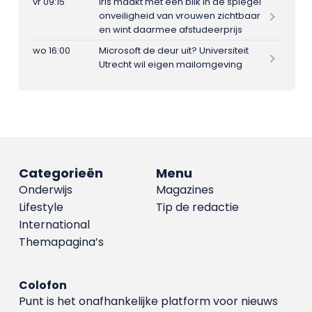
vr 09:15
Iris maakt met één blik in de spiegel
onveiligheid van vrouwen zichtbaar
en wint daarmee afstudeerprijs
wo 16:00
Microsoft de deur uit? Universiteit
Utrecht wil eigen mailomgeving
Categorieën
Menu
Onderwijs
Magazines
Lifestyle
Tip de redactie
International
Themapagina’s
Colofon
Punt is het onafhankelijke platform voor nieuws