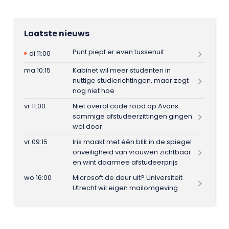
Laatste nieuws
Punt piept er even tussenuit
di 11:00
ma 10:15
Kabinet wil meer studenten in
nuttige studierichtingen, maar zegt
nog niet hoe
vr 11:00
Niet overal code rood op Avans:
sommige afstudeerzittingen gingen
wel door
vr 09:15
Iris maakt met één blik in de spiegel
onveiligheid van vrouwen zichtbaar
en wint daarmee afstudeerprijs
wo 16:00
Microsoft de deur uit? Universiteit
Utrecht wil eigen mailomgeving