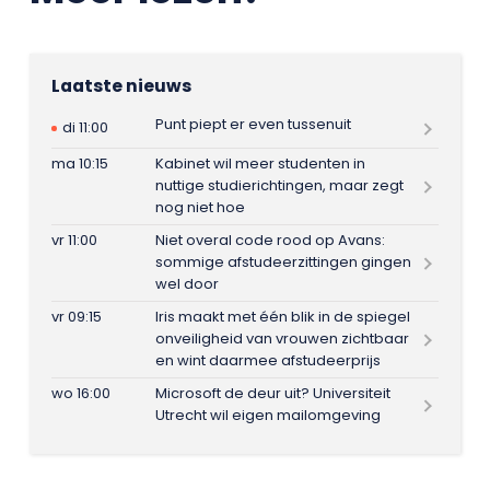
Laatste nieuws
Punt piept er even tussenuit
di 11:00
ma 10:15
Kabinet wil meer studenten in
nuttige studierichtingen, maar zegt
nog niet hoe
vr 11:00
Niet overal code rood op Avans:
sommige afstudeerzittingen gingen
wel door
vr 09:15
Iris maakt met één blik in de spiegel
onveiligheid van vrouwen zichtbaar
en wint daarmee afstudeerprijs
wo 16:00
Microsoft de deur uit? Universiteit
Utrecht wil eigen mailomgeving