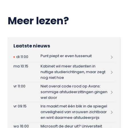
Meer lezen?
Laatste nieuws
Punt piept er even tussenuit
di 11:00
ma 10:15
Kabinet wil meer studenten in
nuttige studierichtingen, maar zegt
nog niet hoe
vr 11:00
Niet overal code rood op Avans:
sommige afstudeerzittingen gingen
wel door
vr 09:15
Iris maakt met één blik in de spiegel
onveiligheid van vrouwen zichtbaar
en wint daarmee afstudeerprijs
wo 16:00
Microsoft de deur uit? Universiteit