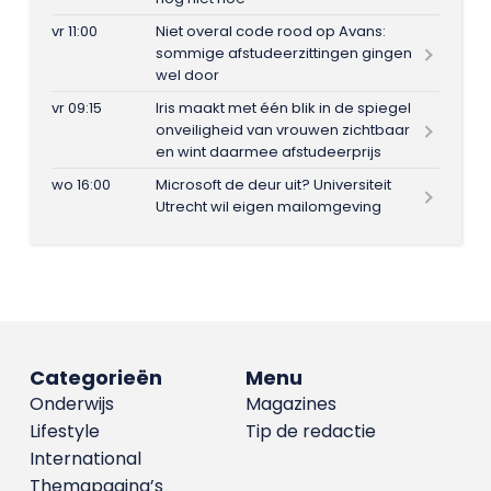
vr 11:00
Niet overal code rood op Avans:
sommige afstudeerzittingen gingen
wel door
vr 09:15
Iris maakt met één blik in de spiegel
onveiligheid van vrouwen zichtbaar
en wint daarmee afstudeerprijs
wo 16:00
Microsoft de deur uit? Universiteit
Utrecht wil eigen mailomgeving
Categorieën
Menu
Onderwijs
Magazines
Lifestyle
Tip de redactie
International
Themapagina’s