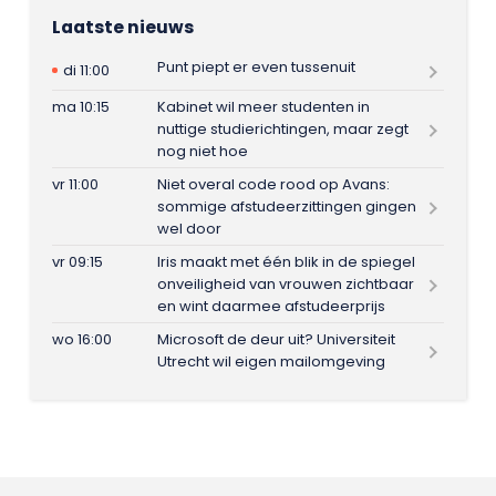
Laatste nieuws
Punt piept er even tussenuit
di 11:00
ma 10:15
Kabinet wil meer studenten in
nuttige studierichtingen, maar zegt
nog niet hoe
vr 11:00
Niet overal code rood op Avans:
sommige afstudeerzittingen gingen
wel door
vr 09:15
Iris maakt met één blik in de spiegel
onveiligheid van vrouwen zichtbaar
en wint daarmee afstudeerprijs
wo 16:00
Microsoft de deur uit? Universiteit
Utrecht wil eigen mailomgeving