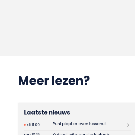
Meer lezen?
Laatste nieuws
Punt piept er even tussenuit
di 11:00
ma 10:15
Kabinet wil meer studenten in