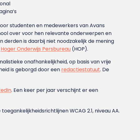
ional
gina’s
g voor studenten en medewerkers van Avans
ool over voor hen relevante onderwerpen en
derden is daarbij niet noodzakelijk de mening
t
Hoger Onderwijs Persbureau
(HOP).
nalistieke onafhankelijkheid, op basis van vrije
heid is geborgd door een
redactiestatuut
. De
kedIn
. Een keer per jaar verschijnt er een
 toegankelijkheidsrichtlijnen WCAG 2.1, niveau AA.