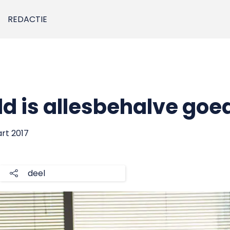
REDACTIE
ld is allesbehalve goe
art 2017
deel