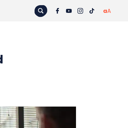
a
A
d