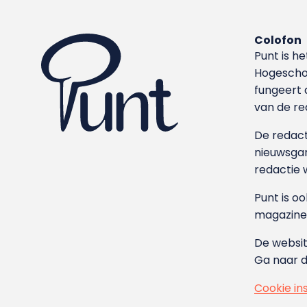
Colofon
Punt is h
Hoge­sch
fungeert 
van de re
De redacti
nieuwsgar
redactie 
Punt is o
magazine
De websit
Ga naar 
Cookie in