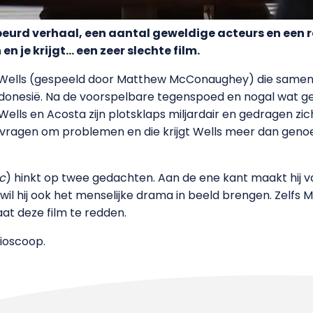
rd verhaal, een aantal geweldige acteurs en een reg
en je krijgt… een zeer slechte film.
ells (gespeeld door Matthew McConaughey) die samen 
ndonesië. Na de voorspelbare tegenspoed en nogal wat ge
Wells en Acosta zijn plotsklaps miljardair en gedragen zi
jk vragen om problemen en die krijgt Wells meer dan geno
ic
) hinkt op twee gedachten. Aan de ene kant maakt hij 
jd wil hij ook het menselijke drama in beeld brengen. Zelfs
aat deze film te redden.
ioscoop.