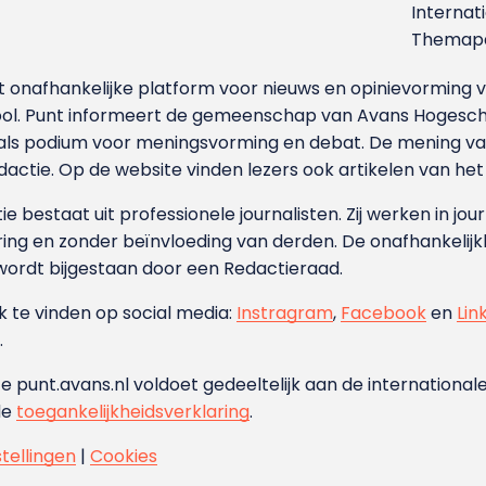
Internat
Themapa
et onafhankelijke platform voor nieuws en opinievormin
ool. Punt informeert de gemeenschap van Avans Hogesch
als podium voor meningsvorming en debat. De mening van 
dactie. Op de website vinden lezers ook artikelen van he
e bestaat uit professionele journalisten. Zij werken in jour
ing en zonder beïnvloeding van derden. De onafhankelijk
wordt bijgestaan door een Redactieraad.
ok te vinden op social media:
Instragram
,
Facebook
en
Lin
.
e punt.avans.nl voldoet gedeeltelijk aan de internationale
de
toegankelijkheidsverklaring
.
stellingen
|
Cookies