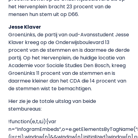
het Hervenplein bracht 23 procent van de
mensen hun stem uit op D66.
Jesse Klaver
GroenLinks, de partij van oud-Avansstudent Jesse
Klaver kreeg op de Onderwijsboulevard 13
procent van de stemmen en is daarmee de derde
partij. Op het Hervenplein, de huidige locatie van
Academie voor Sociale Studies Den Bosch, kreeg
GroenLinks 11 procent van de stemmen en is
daarmee kleiner dan het CDA die 14 procent van
de stemmen wist te bemachtigen.
Hier zie je de totale uitslag van beide
stembureaus:
!function(e,t,s,i){var
n=”InfogramEmbeds”,o=e.getElementsByTagName(“script
(i=r+i),window[n]&&window[n].initialized)window[n]