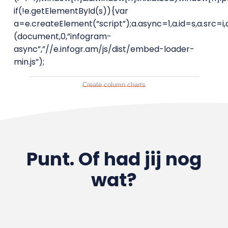
if(!e.getElementById(s)){var
a=e.createElement(“script”);a.async=1,a.id=s,a.src=i
(document,0,”infogram-
async”,”//e.infogr.am/js/dist/embed-loader-
min.js”);
Create column charts
Punt. Of had jij nog
wat?