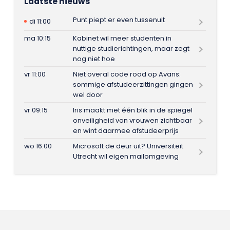
Laatste nieuws
Punt piept er even tussenuit
di 11:00
ma 10:15
Kabinet wil meer studenten in
nuttige studierichtingen, maar zegt
nog niet hoe
vr 11:00
Niet overal code rood op Avans:
sommige afstudeerzittingen gingen
wel door
vr 09:15
Iris maakt met één blik in de spiegel
onveiligheid van vrouwen zichtbaar
en wint daarmee afstudeerprijs
wo 16:00
Microsoft de deur uit? Universiteit
Utrecht wil eigen mailomgeving