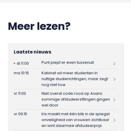
Meer lezen?
Laatste nieuws
Punt piept er even tussenuit
di 11:00
ma 10:15
Kabinet wil meer studenten in
nuttige studierichtingen, maar zegt
nog niet hoe
vr 11:00
Niet overal code rood op Avans:
sommige afstudeerzittingen gingen
wel door
vr 09:15
Iris maakt met één blik in de spiegel
onveiligheid van vrouwen zichtbaar
en wint daarmee afstudeerprijs