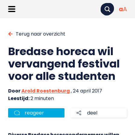
a
A
Terug naar overzicht
Bredase horeca wil
vervangend festival
voor alle studenten
Door
Arold Roestenburg
, 24 april 2017
Leestijd:
2 minuten
reageer
deel
Diverse Bredase horecaondernemers willen