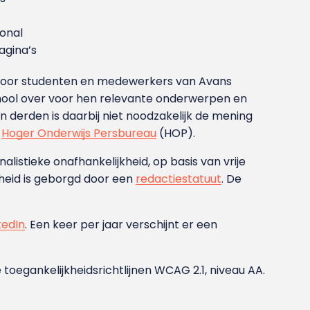
ional
gina’s
g voor studenten en medewerkers van Avans
ool over voor hen relevante onderwerpen en
derden is daarbij niet noodzakelijk de mening
t
Hoger Onderwijs Persbureau
(HOP).
nalistieke onafhankelijkheid, op basis van vrije
heid is geborgd door een
redactiestatuut
. De
kedIn
. Een keer per jaar verschijnt er een
 toegankelijkheidsrichtlijnen WCAG 2.1, niveau AA.