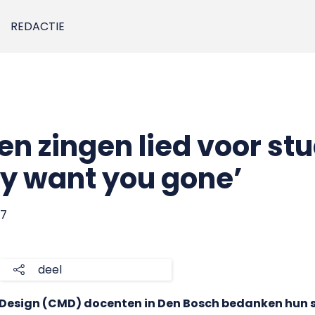
REDACTIE
 zingen lied voor st
ly want you gone’
17
deel
esign (CMD) docenten in Den Bosch bedanken hun s