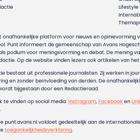
dactie
Lifestyle
Internat
Themapa
et onafhankelijke platform voor nieuws en opinievormin
ool. Punt informeert de gemeenschap van Avans Hogesch
als podium voor meningsvorming en debat. De mening van 
dactie. Op de website vinden lezers ook artikelen van he
e bestaat uit professionele journalisten. Zij werken in jour
ing en zonder beïnvloeding van derden. De onafhankelijk
wordt bijgestaan door een Redactieraad.
ok te vinden op social media:
Instragram
,
Facebook
en
Lin
.
e punt.avans.nl voldoet gedeeltelijk aan de internationale
de
toegankelijkheidsverklaring
.