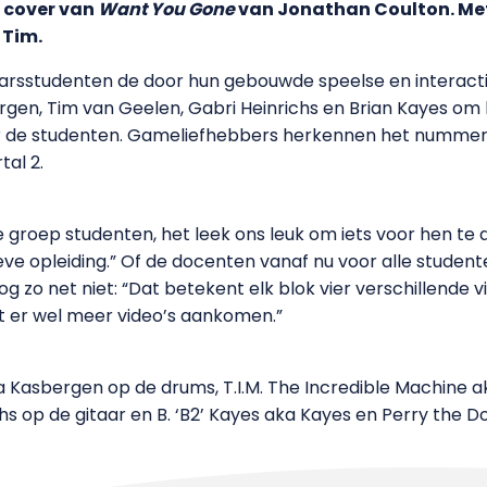
n cover van
Want You Gone
van Jonathan Coulton. Met
 Tim.
rsstudenten de door hun gebouwde speelse en interactie
gen, Tim van Geelen, Gabri Heinrichs en Brian Kayes o
r de studenten. Gameliefhebbers herkennen het nummer m
tal 2.
ste groep studenten, het leek ons leuk om iets voor hen t
ieve opleiding.” Of de docenten vanaf nu voor alle studen
o net niet: “Dat betekent elk blok vier verschillende vid
t er wel meer video’s aankomen.”
Kasbergen op de drums, T.I.M. The Incredible Machine a
 op de gitaar en B. ‘B2’ Kayes aka Kayes en Perry the Do