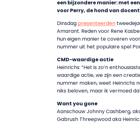
een bijzondere manier: met ee
voor Perry, de hond van docent
Dinsdag
presenteerden
tweedejaa
Amarant. Reden voor Rene Kasber
hun eigen manier te coveren voo
nummer uit het populaire spel Por
CMD-waardige actie
Heinrichs: “Het is zo’n enthousia
waardige actie, we zijn een creat
nummer maken, weet Heinrichs nog z
niks beloven, maar ik vermoed da
Want you gone
Aanschouw Johnny Cashberg, aka 
Gabrush Threepwood aka Heinrichs