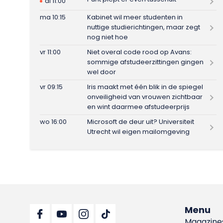
di 11:00
ma 10:15
Kabinet wil meer studenten in
nuttige studierichtingen, maar zegt
nog niet hoe
vr 11:00
Niet overal code rood op Avans:
sommige afstudeerzittingen gingen
wel door
vr 09:15
Iris maakt met één blik in de spiegel
onveiligheid van vrouwen zichtbaar
en wint daarmee afstudeerprijs
wo 16:00
Microsoft de deur uit? Universiteit
Utrecht wil eigen mailomgeving
Menu
Magazine