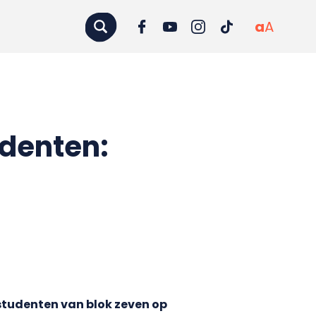
a
A
udenten:
tudenten van blok zeven op