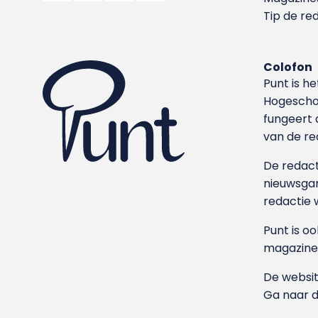
Tip de re
Colofon
Punt is h
Hoge­sch
fungeert 
van de re
De redacti
nieuwsgar
redactie 
Punt is o
magazine
De websit
Ga naar 