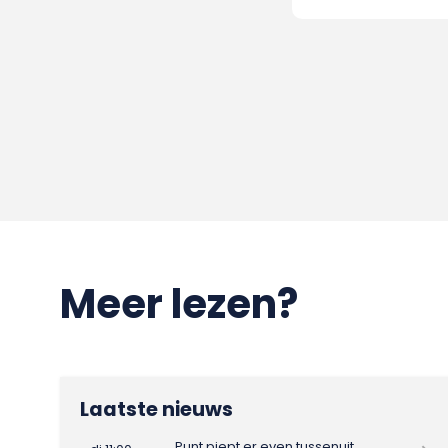
Meer lezen?
Laatste nieuws
Punt piept er even tussenuit