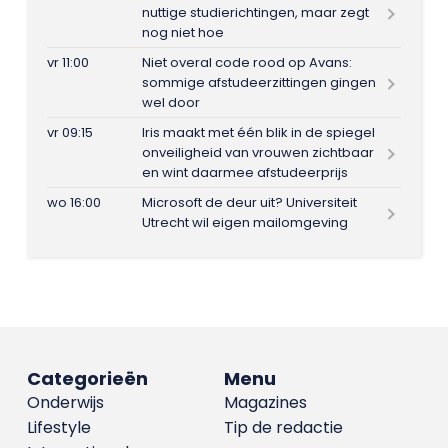
nuttige studierichtingen, maar zegt
nog niet hoe
vr 11:00
Niet overal code rood op Avans:
sommige afstudeerzittingen gingen
wel door
vr 09:15
Iris maakt met één blik in de spiegel
onveiligheid van vrouwen zichtbaar
en wint daarmee afstudeerprijs
wo 16:00
Microsoft de deur uit? Universiteit
Utrecht wil eigen mailomgeving
Categorieën
Menu
Onderwijs
Magazines
Lifestyle
Tip de redactie