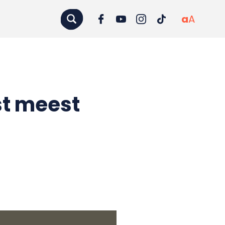
a
A
st meest