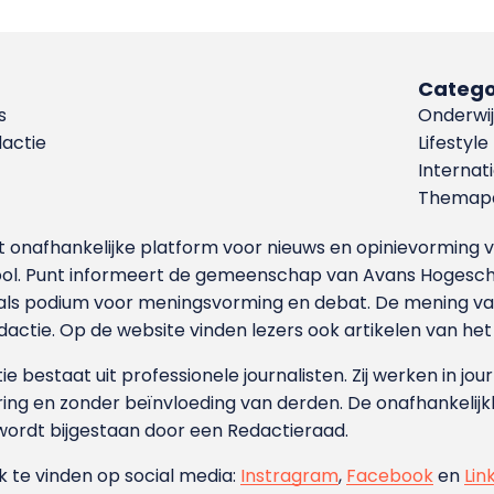
Catego
s
Onderwij
dactie
Lifestyle
Internat
Themapa
et onafhankelijke platform voor nieuws en opinievormin
ool. Punt informeert de gemeenschap van Avans Hogesch
als podium voor meningsvorming en debat. De mening van 
dactie. Op de website vinden lezers ook artikelen van he
e bestaat uit professionele journalisten. Zij werken in jour
ing en zonder beïnvloeding van derden. De onafhankelijk
wordt bijgestaan door een Redactieraad.
ok te vinden op social media:
Instragram
,
Facebook
en
Lin