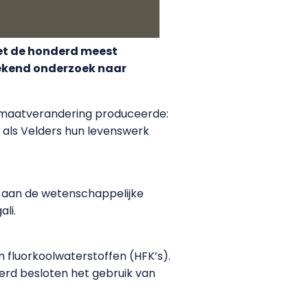
met de honderd meest
rekend onderzoek naar
limaatverandering produceerde:
t als Velders hun levenswerk
e aan de wetenschappelijke
ali.
 fluorkoolwaterstoffen (HFK’s).
 werd besloten het gebruik van