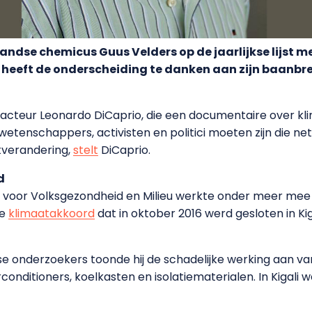
ndse chemicus Guus Velders op de jaarlijkse lijst 
ij heeft de onderscheiding te danken aan zijn baanb
acteur Leonardo DiCaprio, die een documentaire over k
wetenschappers, activisten en politici moeten zijn die ne
tverandering,
stelt
DiCaprio.
d
ut voor Volksgezondheid en Milieu werkte onder meer me
de
klimaatakkoord
dat in oktober 2016 werd gesloten in Kig
onderzoekers toonde hij de schadelijke werking aan van
conditioners, koelkasten en isolatiematerialen. In Kigali