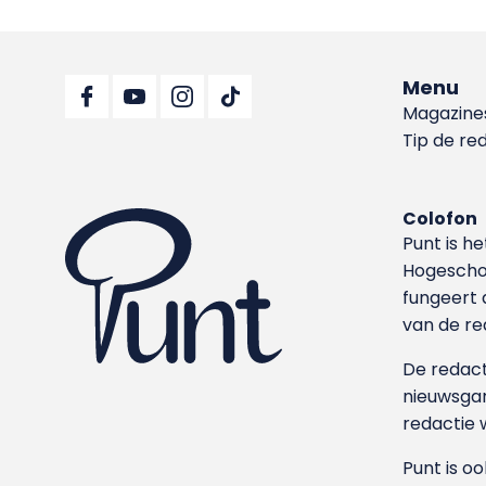
Menu
Magazine
Tip de re
Colofon
Punt is h
Hoge­sch
fungeert 
van de re
De redacti
nieuwsgar
redactie 
Punt is o