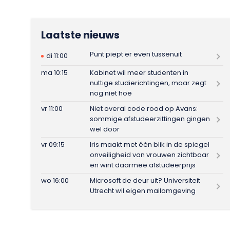
Laatste nieuws
Punt piept er even tussenuit
di 11:00
ma 10:15
Kabinet wil meer studenten in
nuttige studierichtingen, maar zegt
nog niet hoe
vr 11:00
Niet overal code rood op Avans:
sommige afstudeerzittingen gingen
wel door
vr 09:15
Iris maakt met één blik in de spiegel
onveiligheid van vrouwen zichtbaar
en wint daarmee afstudeerprijs
wo 16:00
Microsoft de deur uit? Universiteit
Utrecht wil eigen mailomgeving