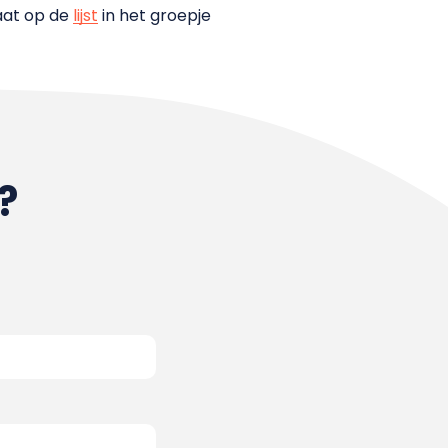
taat op de
lijst
in het groepje
?