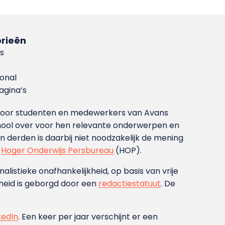
rieën
s
ional
gina’s
g voor studenten en medewerkers van Avans
ool over voor hen relevante onderwerpen en
derden is daarbij niet noodzakelijk de mening
t
Hoger Onderwijs Persbureau
(HOP).
nalistieke onafhankelijkheid, op basis van vrije
heid is geborgd door een
redactiestatuut
. De
kedIn
. Een keer per jaar verschijnt er een