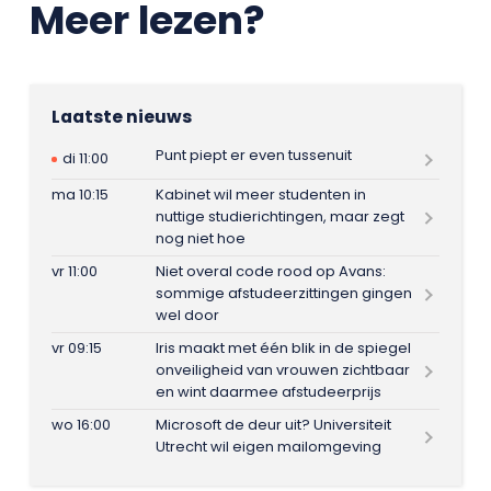
Meer lezen?
Laatste nieuws
Punt piept er even tussenuit
di 11:00
ma 10:15
Kabinet wil meer studenten in
nuttige studierichtingen, maar zegt
nog niet hoe
vr 11:00
Niet overal code rood op Avans:
sommige afstudeerzittingen gingen
wel door
vr 09:15
Iris maakt met één blik in de spiegel
onveiligheid van vrouwen zichtbaar
en wint daarmee afstudeerprijs
wo 16:00
Microsoft de deur uit? Universiteit
Utrecht wil eigen mailomgeving