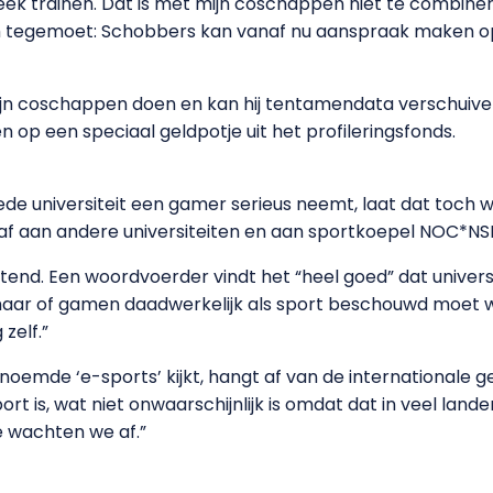
 week trainen. Dat is met mijn coschappen niet te combine
egemoet: Schobbers kan vanaf nu aanspraak maken op d
 zijn coschappen doen en kan hij tentamendata verschuive
op een speciaal geldpotje uit het profileringsfonds.
ede universiteit een gamer serieus neemt, laat dat toch wel
 af aan andere universiteiten en aan sportkoepel NOC*NS
end. Een woordvoerder vindt het “heel goed” dat universi
maar of gamen daadwerkelijk als sport beschouwd moet wor
 zelf.”
oemde ‘e-sports’ kijkt, hangt af van de internationale g
is, wat niet onwaarschijnlijk is omdat dat in veel landen al
e wachten we af.”