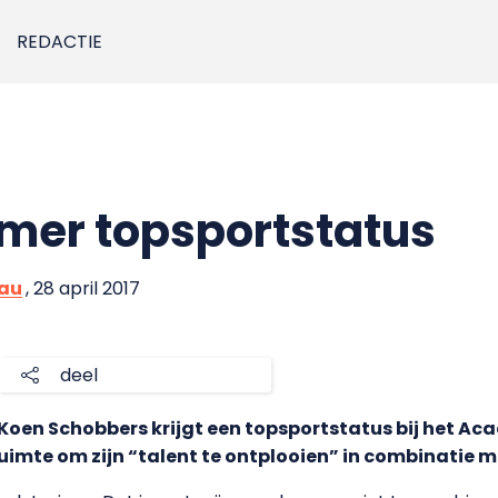
REDACTIE
mer topsportstatus
eau
, 28 april 2017
deel
oen Schobbers krijgt een topsportstatus bij het A
ruimte om zijn “talent te ontplooien” in combinatie m