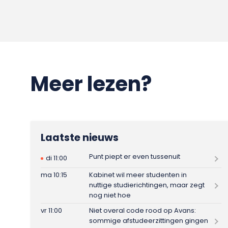
Meer lezen?
Laatste nieuws
Punt piept er even tussenuit
di 11:00
ma 10:15
Kabinet wil meer studenten in
nuttige studierichtingen, maar zegt
nog niet hoe
vr 11:00
Niet overal code rood op Avans:
sommige afstudeerzittingen gingen