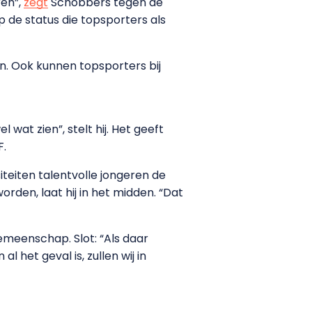
ren”,
zegt
Schobbers tegen de
e status die topsporters als
n. Ook kunnen topsporters bij
 wat zien”, stelt hij. Het geeft
F.
teiten talentvolle jongeren de
den, laat hij in het midden. “Dat
emeenschap. Slot: “Als daar
 het geval is, zullen wij in