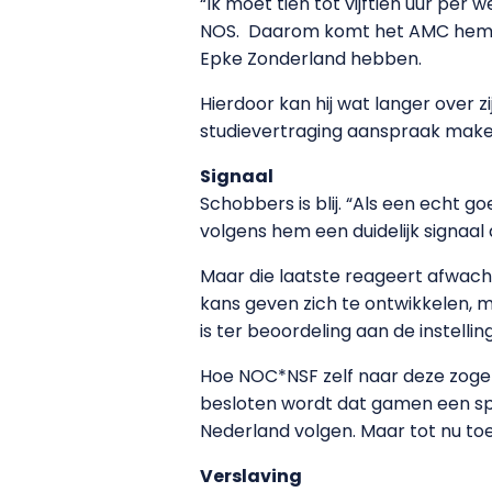
“Ik moet tien tot vijftien uur per
NOS. Daarom komt het AMC hem t
Epke Zonderland hebben.
Hierdoor kan hij wat langer over
studievertraging aanspraak maken 
Signaal
Schobbers is blij. “Als een echt go
volgens hem een duidelijk signaal
Maar die laatste reageert afwacht
kans geven zich te ontwikkelen, 
is ter beoordeling aan de instelling
Hoe NOC*NSF zelf naar deze zogen
besloten wordt dat gamen een sport 
Nederland volgen. Maar tot nu to
Verslaving