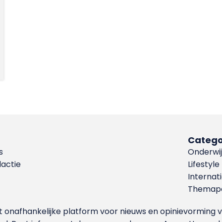
Catego
s
Onderwij
dactie
Lifestyle
Internat
Themapa
et onafhankelijke platform voor nieuws en opinievormin