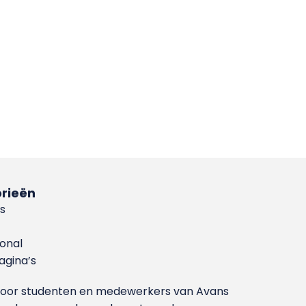
rieën
s
ional
gina’s
g voor studenten en medewerkers van Avans