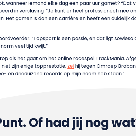
groot, wanneer iemand elke dag een paar uur gamet? “Dat 
liseerd in verslaving. “Je kunt er heel professioneel mee o
. Het gamen is dan een carrière en heeft een duidelijk doel
oordvoerder. “Topsport is een passie, en dat ligt sowieso 
orm veel tijd kwijt.”
op als het gaat om het online racespel TrackMania. Afgel
s niet zijn enige topprestatie,
zei
hij tegen Omroep Brabant:
wee- en drieduizend records op mijn naam heb staan.”
Punt. Of had jij nog wat