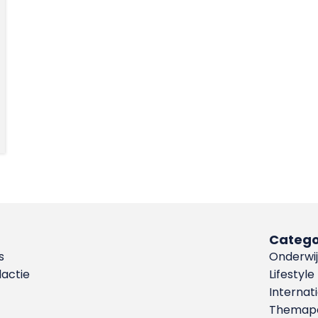
Catego
s
Onderwij
dactie
Lifestyle
Internat
Themapa