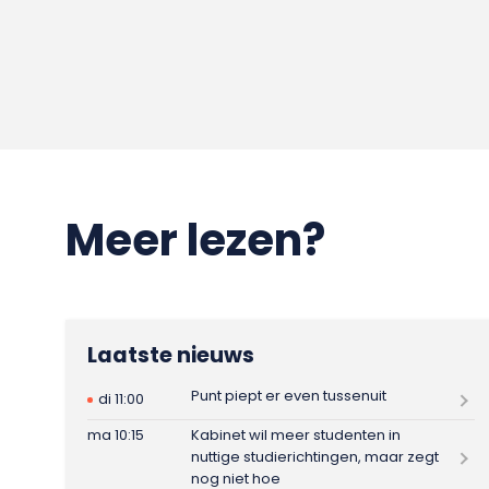
Meer lezen?
Laatste nieuws
Punt piept er even tussenuit
di 11:00
ma 10:15
Kabinet wil meer studenten in
nuttige studierichtingen, maar zegt
nog niet hoe