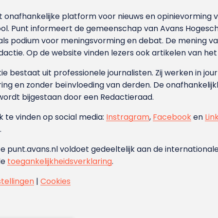
et onafhankelijke platform voor nieuws en opinievormin
ool. Punt informeert de gemeenschap van Avans Hogesch
als podium voor meningsvorming en debat. De mening van 
dactie. Op de website vinden lezers ook artikelen van he
e bestaat uit professionele journalisten. Zij werken in jour
ing en zonder beïnvloeding van derden. De onafhankelijk
wordt bijgestaan door een Redactieraad.
ok te vinden op social media:
Instragram
,
Facebook
en
Lin
.
e punt.avans.nl voldoet gedeeltelijk aan de internationale
de
toegankelijkheidsverklaring
.
stellingen
|
Cookies