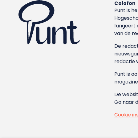
Colofon
Punt is h
Hoge­sch
fungeert 
van de re
De redacti
nieuwsgar
redactie 
Punt is o
magazine
De websit
Ga naar 
Cookie in