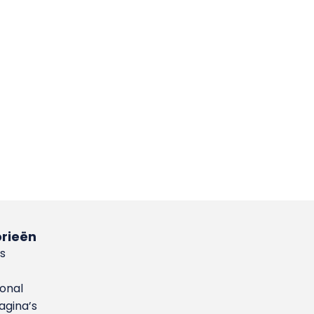
rieën
s
ional
gina’s