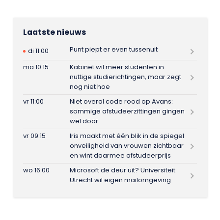
Laatste nieuws
Punt piept er even tussenuit
di 11:00
ma 10:15
Kabinet wil meer studenten in
nuttige studierichtingen, maar zegt
nog niet hoe
vr 11:00
Niet overal code rood op Avans:
sommige afstudeerzittingen gingen
wel door
vr 09:15
Iris maakt met één blik in de spiegel
onveiligheid van vrouwen zichtbaar
en wint daarmee afstudeerprijs
wo 16:00
Microsoft de deur uit? Universiteit
Utrecht wil eigen mailomgeving