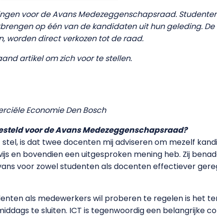
kiezingen voor de Avans Medezeggenschapsraad. Student
tbrengen op één van de kandidaten uit hun geleding. De 
worden direct verkozen tot de raad.
d artikel om zich voor te stellen.
rciële Economie Den Bosch
gesteld voor de Avans Medezeggenschapsraad?
stel, is dat twee docenten mij adviseren om mezelf kandida
js en bovendien een uitgesproken mening heb. Zij benade
ans voor zowel studenten als docenten effectiever gere
denten als medewerkers wil proberen te regelen is het t
middags te sluiten. ICT is tegenwoordig een belangrijke 