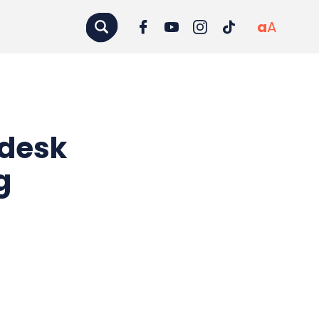
a
A
pdesk
g