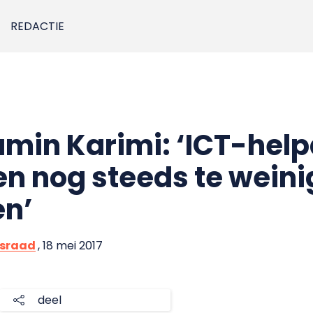
REDACTIE
min Karimi: ‘ICT-hel
en nog steeds te weini
en’
sraad
, 18 mei 2017
deel