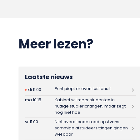
Meer lezen?
Laatste nieuws
Punt piept er even tussenuit
di 11:00
ma 10:15
Kabinet wil meer studenten in
nuttige studierichtingen, maar zegt
nog niet hoe
vr 11:00
Niet overal code rood op Avans:
sommige afstudeerzittingen gingen
wel door