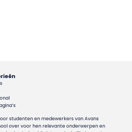
rieën
s
ional
gina’s
g voor studenten en medewerkers van Avans
ool over voor hen relevante onderwerpen en