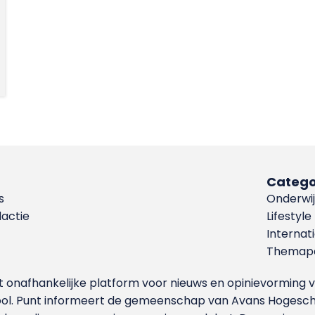
Catego
s
Onderwij
dactie
Lifestyle
Internat
Themapa
et onafhankelijke platform voor nieuws en opinievormin
ool. Punt informeert de gemeenschap van Avans Hogesch