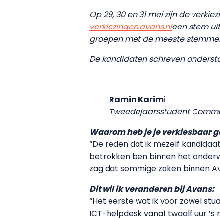
Op 29, 30 en 31 mei zijn de ver
verkiezingen.avans.nl
een stem ui
groepen met de meeste stemmen, 
De kandidaten schreven onderstaan
Ramin Karimi
Tweedejaarsstudent Comme
Waarom heb je je verkiesbaar 
“De reden dat ik mezelf kandidaat 
betrokken ben binnen het onderwi
zag dat sommige zaken binnen Av
Dit wil ik veranderen bij Avans:
“Het eerste wat ik voor zowel stu
ICT-helpdesk vanaf twaalf uur ’s 