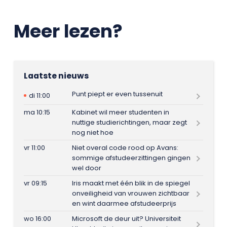
Meer lezen?
Laatste nieuws
Punt piept er even tussenuit
di 11:00
ma 10:15
Kabinet wil meer studenten in
nuttige studierichtingen, maar zegt
nog niet hoe
vr 11:00
Niet overal code rood op Avans:
sommige afstudeerzittingen gingen
wel door
vr 09:15
Iris maakt met één blik in de spiegel
onveiligheid van vrouwen zichtbaar
en wint daarmee afstudeerprijs
wo 16:00
Microsoft de deur uit? Universiteit