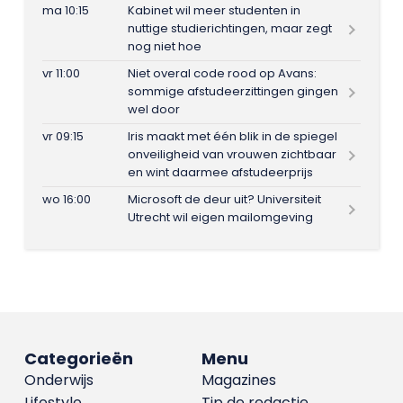
ma 10:15
Kabinet wil meer studenten in
nuttige studierichtingen, maar zegt
nog niet hoe
vr 11:00
Niet overal code rood op Avans:
sommige afstudeerzittingen gingen
wel door
vr 09:15
Iris maakt met één blik in de spiegel
onveiligheid van vrouwen zichtbaar
en wint daarmee afstudeerprijs
wo 16:00
Microsoft de deur uit? Universiteit
Utrecht wil eigen mailomgeving
Categorieën
Menu
Onderwijs
Magazines
Lifestyle
Tip de redactie